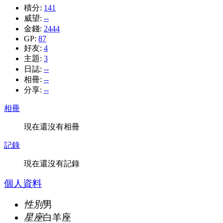
積分:
141
威望:
--
金錢:
2444
GP:
87
好友:
4
主題:
3
日誌:
--
相冊:
--
分享:
--
相冊
現在還沒有相冊
記錄
現在還沒有記錄
個人資料
性別
男
星座
白羊座