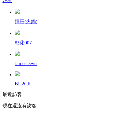
好友
揮哥(火鍋)
彰化007
Jamesleevn
BU2CK
最近訪客
現在還沒有訪客