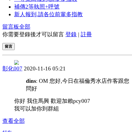
補傳2等執照+呼號
新人報到,請各位前輩多指教
留言板
全部
你需要登錄後才可以留言
登錄
|
註冊
留言
彰化007
2020-11-16 05:21
dins
: OM 您好,今日在福倫秀水店作客跟您
問好
你好 我住馬興 歡迎加賴pcy007
我可以加你到群組
查看全部