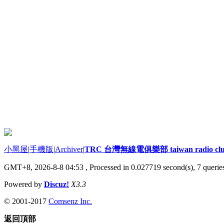
小黑屋
|
手機版
|
Archiver
|
TRC 台灣無線電俱樂部 taiwan radio cl
GMT+8, 2026-8-8 04:53
, Processed in 0.027719 second(s), 7 queries
Powered by
Discuz!
X3.3
© 2001-2017
Comsenz Inc.
返回頂部