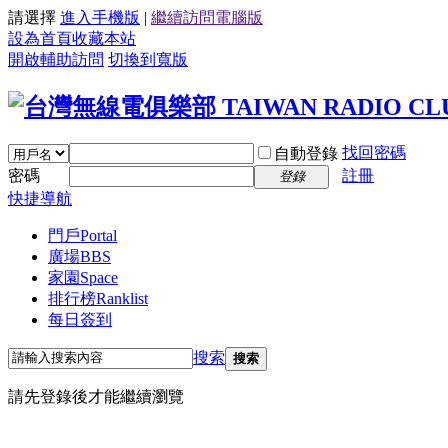
請選擇
進入手機版
|
繼續訪問電腦版
設為首頁
收藏本站
開啟輔助訪問
切換到寬版
找回密碼
自動登錄
密碼
註冊
登錄
快捷導航
門戶
Portal
廣場
BBS
家園
Space
排行榜
Ranklist
每日簽到
搜索
搜索
請先登錄後才能繼續瀏覽