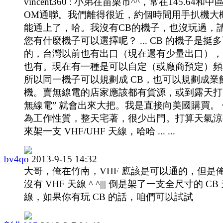
vincent360 : 小弟在苗栗市^^，常在145.64和中
OM通聯。我們離得很近，約個時間用手扒機大
能通上了，哈。我沒有CB的機子，也沒玩過，
您有什麼機子可以選擇呢？ ... CB 的機子是挺
的，台灣以前也有出口（現在還有少量出口），
也有。現在有一種是可以自定（或廠商預定）頻
所以同一機子可以規劃成 CB，也可以規劃成業
機。賣無線電的店家應該都有貨源，或到露天打 
無線電” 就會出來大把。我是直接向美國購買。
為工作性質，整天宅著，很少出門。打算天氣涼
來架一支 VHF/UHF 天線，哈哈 ... ...
bv4qo
2013-9-15 14:32
大哥，俺在竹南，VHF 應該是可以通的，但是
沒有 VHF 天線 ^ ^||| 倒是架了一支全尺寸的 CB
線，如果你有玩 CB 的話，咱們可以試試