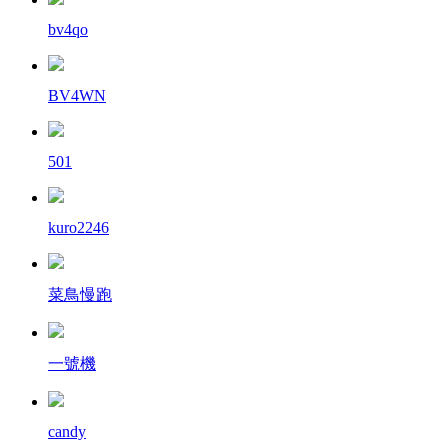
bv4qo
BV4WN
501
kuro2246
菜鳥慢跑
一號機
candy