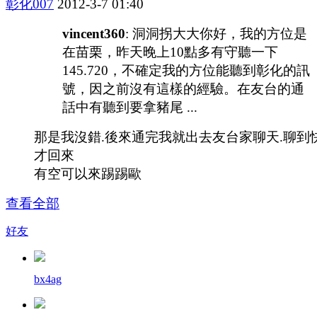
彰化007
2012-3-7 01:40
vincent360
: 洞洞拐大大你好，我的方位是
在苗栗，昨天晚上10點多有守聽一下
145.720，不確定我的方位能聽到彰化的訊
號，因之前沒有這樣的經驗。在友台的通
話中有聽到要拿豬尾 ...
那是我沒錯.後來通完我就出去友台家聊天.聊到
才回來
有空可以來踢踢歐
查看全部
好友
bx4ag