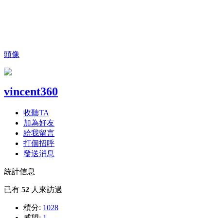
頭像
vincent360
收聽TA
加為好友
給我留言
打個招呼
發送消息
統計信息
已有
52
人來訪過
積分:
1028
威望:
1