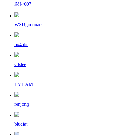
彰化007
WSUgocouars
bx4abc
Clslee
BVHAM
renjong
bluefat