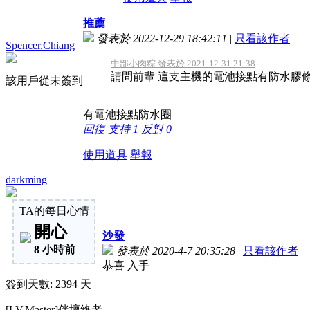
推薦
發表於 2022-12-29 18:42:11
|
只看該作者
Spencer.Chiang
中部小肉粽 發表於 2021-12-31 21:38
請問前輩 這支主機的電池接點有防水膠條
該用戶從未簽到
有電池接點防水圈
回復
支持
1
反對
0
使用道具
舉報
darkming
TA的每日心情
開心
沙發
8 小時前
發表於 2020-4-7 20:35:28
|
只看該作者
恭喜 入手
簽到天數: 2394 天
[LV.Master]伴壇終老