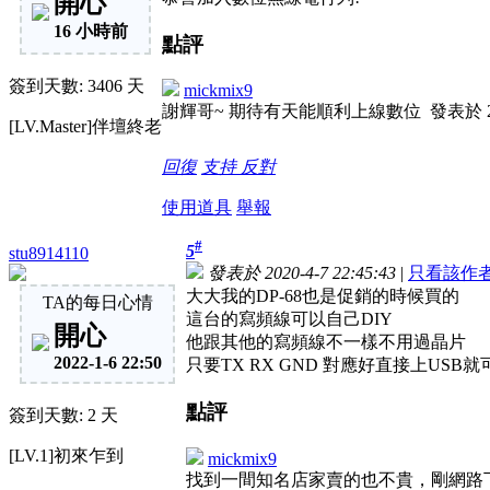
開心
16 小時前
點評
簽到天數: 3406 天
mickmix9
謝輝哥~ 期待有天能順利上線數位
發表於 20
[LV.Master]伴壇終老
回復
支持
反對
使用道具
舉報
#
5
stu8914110
發表於 2020-4-7 22:45:43
|
只看該作
大大我的DP-68也是促銷的時候買的
TA的每日心情
這台的寫頻線可以自己DIY
開心
他跟其他的寫頻線不一樣不用過晶片
2022-1-6 22:50
只要TX RX GND 對應好直接上USB
點評
簽到天數: 2 天
[LV.1]初來乍到
mickmix9
找到一間知名店家賣的也不貴，剛網路