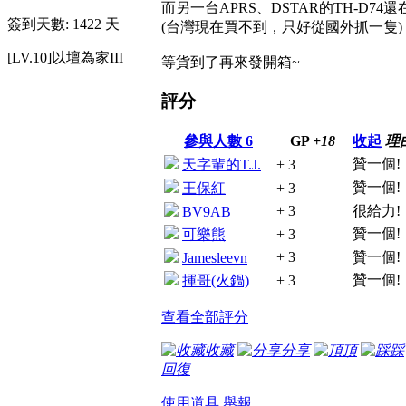
而另一台APRS、DSTAR的TH-D74
簽到天數: 1422 天
(台灣現在買不到，只好從國外抓一隻)
[LV.10]以壇為家III
等貨到了再來發開箱~
評分
參與人數
6
GP
+18
收起
理
贊一個!
天字輩的T.J.
+ 3
贊一個!
王保紅
+ 3
+ 3
很給力!
BV9AB
贊一個!
可樂熊
+ 3
+ 3
贊一個!
Jamesleevn
贊一個!
揮哥(火鍋)
+ 3
查看全部評分
收藏
分享
頂
踩
回復
使用道具
舉報