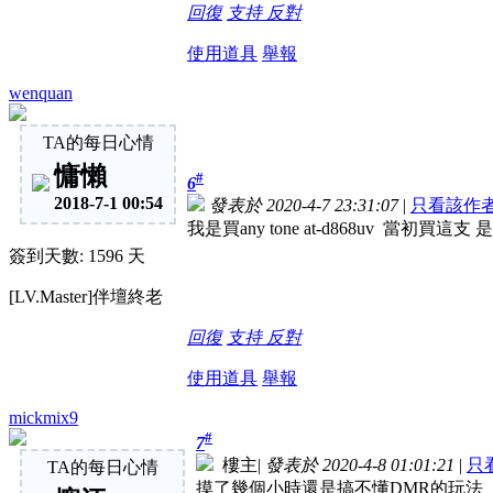
回復
支持
反對
使用道具
舉報
wenquan
TA的每日心情
慵懶
#
6
2018-7-1 00:54
發表於 2020-4-7 23:31:07
|
只看該作
我是買any tone at-d868uv
簽到天數: 1596 天
[LV.Master]伴壇終老
回復
支持
反對
使用道具
舉報
mickmix9
#
7
樓主
|
發表於 2020-4-8 01:01:21
|
只
TA的每日心情
摸了幾個小時還是搞不懂DMR的玩法