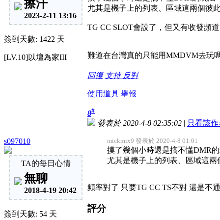
擦汗
尤其是機子上的列表、區域這兩個彼
2023-2-11 13:16
TG CC SLOT會設了，但又有收發頻
簽到天數: 1422 天
難道在台灣真的只能用MMDVM去玩
[LV.10]以壇為家III
回復
支持
反對
使用道具
舉報
#
8
發表於 2020-4-8 02:35:02
|
只看該作
s097010
mickmix9 發表於 2020-4-8 01:01
摸了幾個小時還是搞不懂DMR
尤其是機子上的列表、區域這兩
TA的每日心情
無聊
頻率對了 只要TG CC TS不對 還是不
2018-4-19 20:42
評分
簽到天數: 54 天