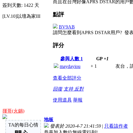
而且在台灣好像APRS DSTAR的用戶
簽到天數: 1422 天
點評
[LV.10]以壇為家III
BV9AB
請問怎麼看到APRS DSTAR用戶?
發表於
評分
參與人數
1
GP
+1
+ 1
友台，
maydayiou
查看全部評分
回復
支持
反對
使用道具
舉報
揮哥(火鍋)
地板
TA的每日心情
發表於 2020-4-7 21:41:59
|
只看該作者
恭喜加入數位無線電行列!