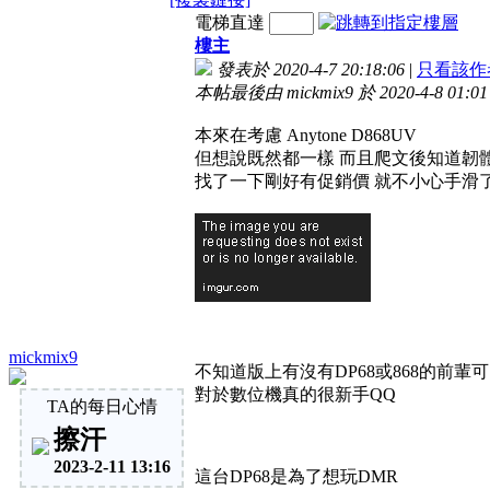
電梯直達
樓主
發表於 2020-4-7 20:18:06
|
只看該作
本帖最後由 mickmix9 於 2020-4-8 01:0
本來在考慮 Anytone D868UV
但想說既然都一樣 而且爬文後知道韌
找了一下剛好有促銷價 就不小心手滑
mickmix9
不知道版上有沒有DP68或868的前輩
對於數位機真的很新手QQ
TA的每日心情
擦汗
2023-2-11 13:16
這台DP68是為了想玩DMR