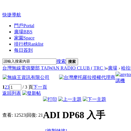
快捷導航
門戶
Portal
廣場
BBS
家園
Space
排行榜
Ranklist
每日簽到
搜索
搜索
台灣無線電俱樂部 TAIWAN RADIO CLUB ( TRC )
»
廣場
›
哈拉
1
2
3
/ 3 頁
下一頁
返回列表
ADI DP68 入手
查看:
12523
|
回復:
21
[複製鏈接]