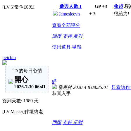
參與人數
1
GP
+3
收起
理
[LV.5]常住居民I
+ 3
很給力!
Jamesleevn
查看全部評分
回復
支持
反對
使用道具
舉報
peichin
TA的每日心情
開心
#
9
2026-7-30 06:41
發表於 2020-4-8 08:25:01
|
只看該作
恭喜入手
簽到天數: 1989 天
[LV.Master]伴壇終老
回復
支持
反對