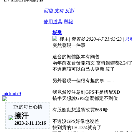
回復
支持
反對
使用道具
舉報
板凳
樓主
|
發表於 2020-4-7 21:03:23
|
只
突然發現一件事
這台的韌體版本有夠舊......
兩年前友台發開箱文 當時韌體都2.24了
不過應該可以自己去更新 算了
另外發現一個很有趣的事........
我竟然沒注意到GPS不是標配XD
mickmix9
搞半天想說GPS怎麼都定不到位
TA的每日心情
有股衝動想退貨改買868 哈
擦汗
不過沒GPS好像也沒差
2023-2-11 13:16
快到貨的TH-D74就有了