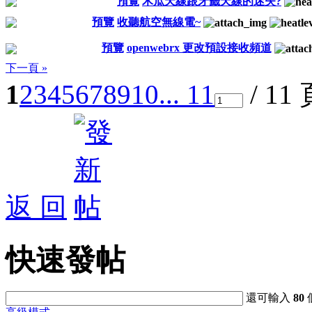
預覽
木瓜天線跟牙籤天線的迷失?
預覽
收聽航空無線電~
預覽
openwebrx 更改預設接收頻道
下一頁 »
1
2
3
4
5
6
7
8
9
10
... 11
/ 11
返 回
快速發帖
還可輸入
80