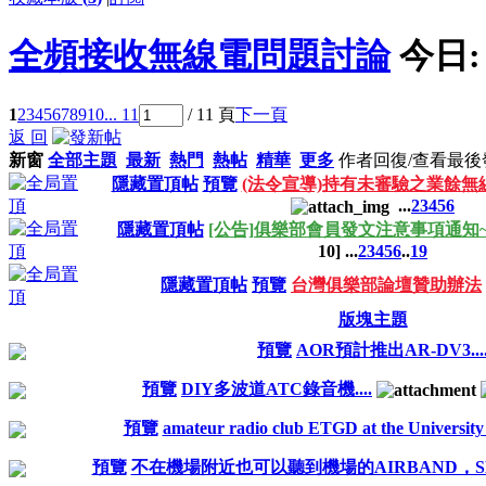
全頻接收無線電問題討論
今日
1
2
3
4
5
6
7
8
9
10
... 11
/ 11 頁
下一頁
返 回
新窗
全部主題
最新
熱門
熱帖
精華
更多
作者
回復/查看
最後
隱藏置頂帖
預覽
(法令宣導)持有未審驗之業餘
...
2
3
4
5
6
隱藏置頂帖
[公告]俱樂部會員發文注意事項通知~
10
]
...
2
3
4
5
6
..
19
隱藏置頂帖
預覽
台灣俱樂部論壇贊助辦法
版塊主題
預覽
AOR預計推出AR-DV3...
預覽
DIY多波道ATC錄音機....
預覽
amateur radio club ETGD at the University
預覽
不在機場附近也可以聽到機場的AIRBAND，