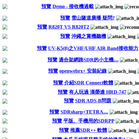
預覽
Demo - 接收機過載
預覽
雪山隧道廣播 疑問?
預覽
R820T VS R820T2
預覽
沖繩之賞機聽機
預覽
UV-K5(8)之VHF/UHF AIR Band接收能力
預覽
適合架網路SDR的小主機....
預覽
openwebrx+ 安裝紀錄
預覽
介紹SDR Connect軟體
預覽
有人玩過 漢榮達 HRD-747
預覽
SDR ADS-B問題
預覽
SDRsharp+TETRA....
預覽
平版、手機用的SDRPP
預覽
推薦SDR++ 軟體