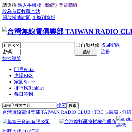
請選擇
進入手機版
|
繼續訪問電腦版
設為首頁
收藏本站
開啟輔助訪問
切換到寬版
找回密碼
自動登錄
密碼
註冊
登錄
快捷導航
門戶
Portal
廣場
BBS
家園
Space
排行榜
Ranklist
每日簽到
搜索
搜索
台灣無線電俱樂部 TAIWAN RADIO CLUB ( TRC )
»
廣場
›
無線
收藏本版
(
3
)
|
訂閱