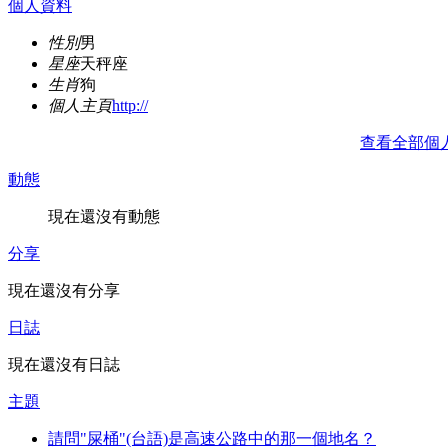
個人資料
性別
男
星座
天秤座
生肖
狗
個人主頁
http://
查看全部個
動態
現在還沒有動態
分享
現在還沒有分享
日誌
現在還沒有日誌
主題
請問"屎桶"(台語)是高速公路中的那一個地名？