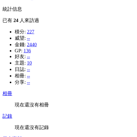
統計信息
已有
24
人來訪過
積分:
227
威望:
--
金錢:
2440
GP:
136
好友:
--
主題:
10
日誌:
--
相冊:
--
分享:
--
相冊
現在還沒有相冊
記錄
現在還沒有記錄