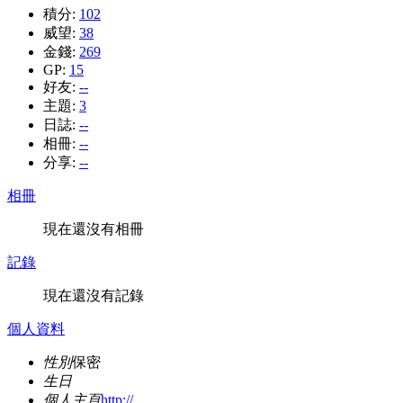
積分:
102
威望:
38
金錢:
269
GP:
15
好友:
--
主題:
3
日誌:
--
相冊:
--
分享:
--
相冊
現在還沒有相冊
記錄
現在還沒有記錄
個人資料
性別
保密
生日
個人主頁
http://