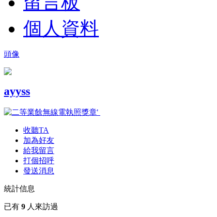
留言板
個人資料
頭像
ayyss
收聽TA
加為好友
給我留言
打個招呼
發送消息
統計信息
已有
9
人來訪過