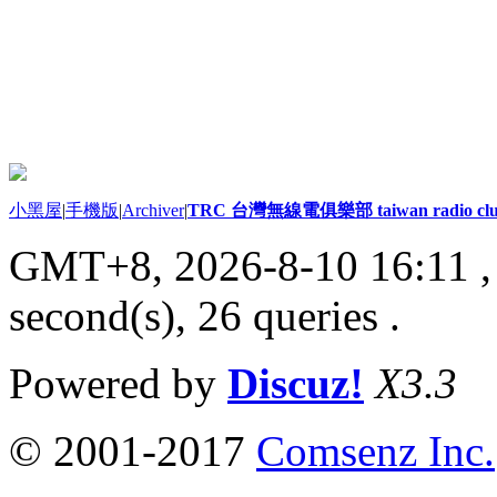
小黑屋
|
手機版
|
Archiver
|
TRC 台灣無線電俱樂部 taiwan radio cl
GMT+8, 2026-8-10 16:11
,
second(s), 26 queries .
Powered by
Discuz!
X3.3
© 2001-2017
Comsenz Inc.