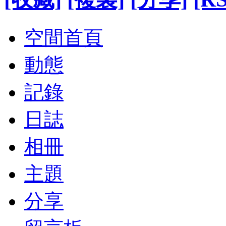
空間首頁
動態
記錄
日誌
相冊
主題
分享