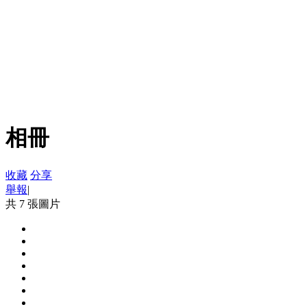
相冊
收藏
分享
舉報
|
共 7 張圖片