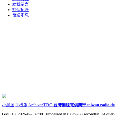
給我留言
打個招呼
發送消息
小黑屋
|
手機版
|
Archiver
|
TRC 台灣無線電俱樂部 taiwan radio cl
GMT+8, 2026-8-7 07:08
, Processed in 0.049768 second(s), 14 querie