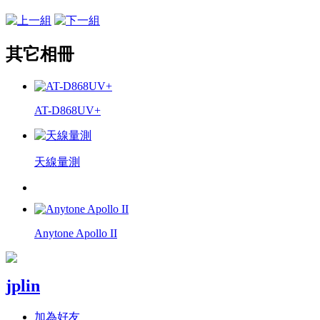
其它相冊
AT-D868UV+
天線量測
Anytone Apollo II
jplin
加為好友