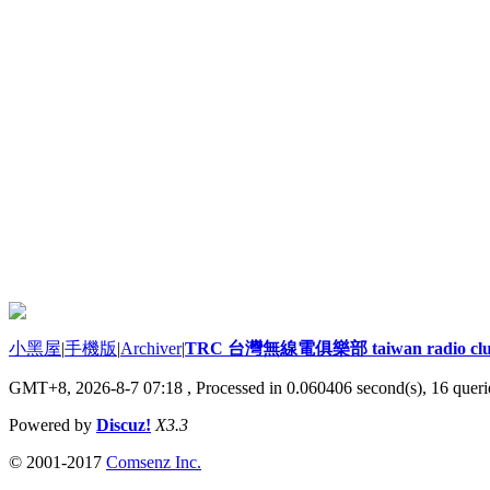
小黑屋
|
手機版
|
Archiver
|
TRC 台灣無線電俱樂部 taiwan radio cl
GMT+8, 2026-8-7 07:18
, Processed in 0.060406 second(s), 16 querie
Powered by
Discuz!
X3.3
© 2001-2017
Comsenz Inc.