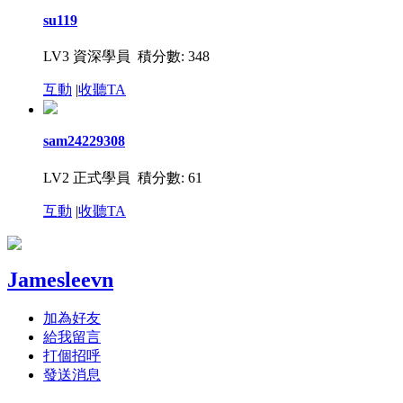
su119
LV3 資深學員 積分數: 348
互動
|
收聽TA
sam24229308
LV2 正式學員 積分數: 61
互動
|
收聽TA
Jamesleevn
加為好友
給我留言
打個招呼
發送消息