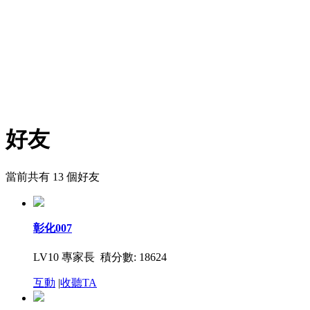
好友
當前共有
13
個好友
彰化007
LV10 專家長 積分數: 18624
互動
|
收聽TA