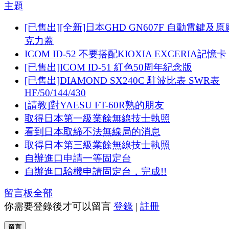
主題
[已售出][全新]日本GHD GN607F 自動電鍵及
克力蓋
ICOM ID-52 不要搭配KIOXIA EXCERIA記憶卡
[已售出]ICOM ID-51 紅色50周年紀念版
[已售出]DIAMOND SX240C 駐波比表 SWR表
HF/50/144/430
[請教]對YAESU FT-60R熟的朋友
取得日本第一級業餘無線技士執照
看到日本取締不法無線局的消息
取得日本第三級業餘無線技士執照
自辦進口申請一等固定台
自辦進口驗機申請固定台，完成!!
留言板
全部
你需要登錄後才可以留言
登錄
|
註冊
留言