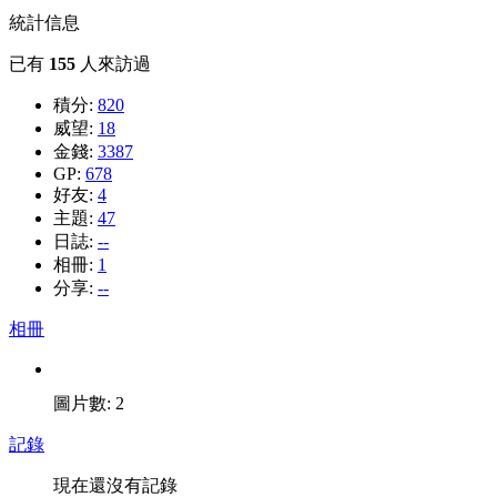
統計信息
已有
155
人來訪過
積分:
820
威望:
18
金錢:
3387
GP:
678
好友:
4
主題:
47
日誌:
--
相冊:
1
分享:
--
相冊
圖片數: 2
記錄
現在還沒有記錄