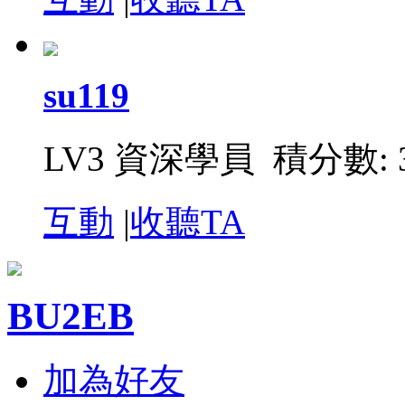
su119
LV3 資深學員 積分數: 3
互動
|
收聽TA
BU2EB
加為好友