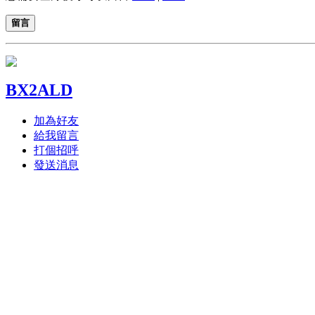
留言
BX2ALD
加為好友
給我留言
打個招呼
發送消息