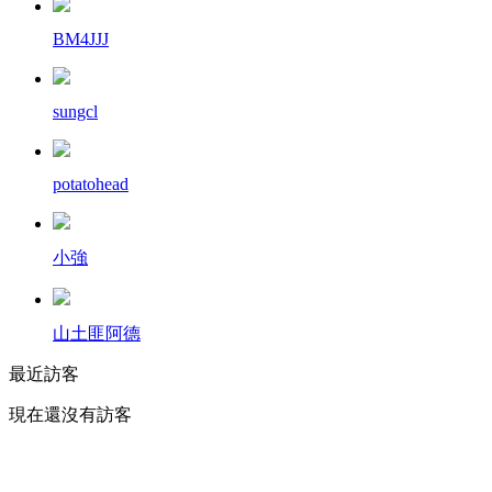
BM4JJJ
sungcl
potatohead
小強
山土匪阿德
最近訪客
現在還沒有訪客