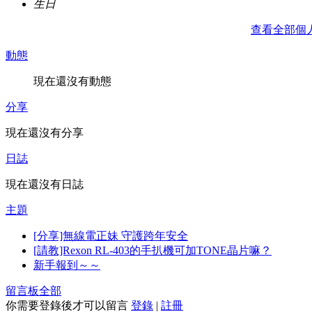
生日
查看全部個
動態
現在還沒有動態
分享
現在還沒有分享
日誌
現在還沒有日誌
主題
[分享]無線電正妹 守護跨年安全
[請教]Rexon RL-403的手扒機可加TONE晶片嘛？
新手報到～～
留言板
全部
你需要登錄後才可以留言
登錄
|
註冊