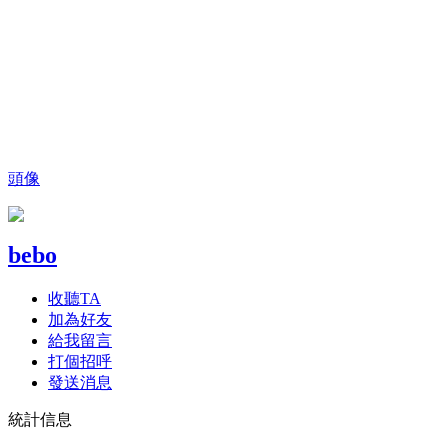
頭像
bebo
收聽TA
加為好友
給我留言
打個招呼
發送消息
統計信息