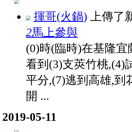
揮哥(火鍋)
上傳了
2
馬上參與
(0)時(臨時)在基隆宜
看到(3)支莢竹桃,(4)
平分,(7)逃到高雄,到
開 ...
2019-05-11