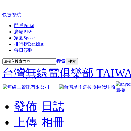
快捷導航
門戶
Portal
廣場
BBS
家園
Space
排行榜
Ranklist
每日簽到
搜索
搜索
台灣無線電俱樂部 TAIWAN R
發佈
日誌
上傳
相冊