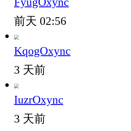
FyugOxync
前天 02:56
KqogOxync
3 天前
IuzrOxync
3 天前