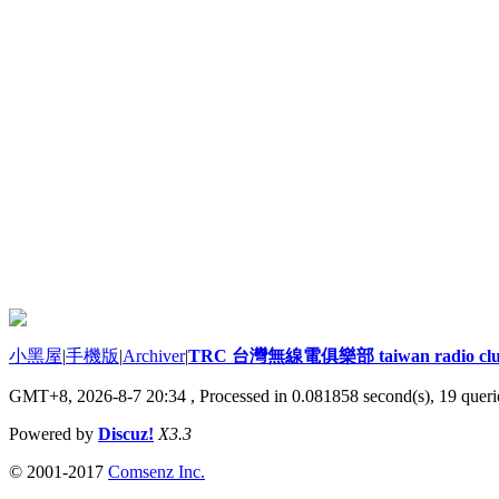
小黑屋
|
手機版
|
Archiver
|
TRC 台灣無線電俱樂部 taiwan radio cl
GMT+8, 2026-8-7 20:34
, Processed in 0.081858 second(s), 19 querie
Powered by
Discuz!
X3.3
© 2001-2017
Comsenz Inc.