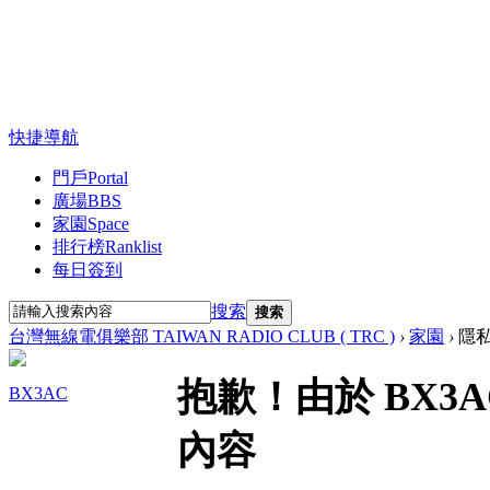
快捷導航
門戶
Portal
廣場
BBS
家園
Space
排行榜
Ranklist
每日簽到
搜索
搜索
台灣無線電俱樂部 TAIWAN RADIO CLUB ( TRC )
›
家園
›
隱
抱歉！由於 BX3
BX3AC
內容