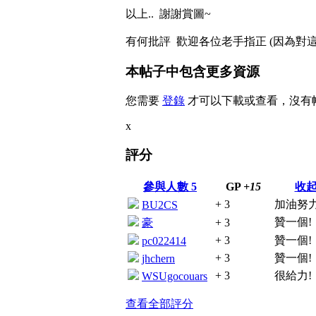
以上.. 謝謝賞圖~
有何批評 歡迎各位老手指正 (因為對這
本帖子中包含更多資源
您需要
登錄
才可以下載或查看，沒有
x
評分
參與人數
5
GP
+15
收
+ 3
加油努力升
BU2CS
贊一個!
豪
+ 3
+ 3
贊一個!
pc022414
+ 3
贊一個!
jhchern
+ 3
很給力!
WSUgocouars
查看全部評分