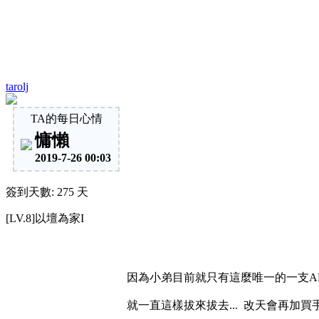
tarolj
TA的每日心情
慵懶
2019-7-26 00:03
簽到天數: 275 天
[LV.8]以壇為家I
因為小弟目前就只有這麼唯一的一支AF-
就一直這樣拔來拔去... 改天會再加