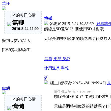
華仔
TA的每日心情
地板
無聊
發表於 2015-1-24 19:38:39
|
只看該
2016-8-24 22:00
饋線是5D還5C?? 要使用5D才對哦
天線是調整相位器的鎖點嗎？什麼原因
簽到天數: 572 天
[LV.9]以壇為家II
回復
支持
反對
使用道具
舉報
#
5
樓主
|
發表於 2015-1-24 19:59:47
|
只
tarolj
華仔 發表於 2015-1-24 19:38
饋線是5D還5C?? 要使用5D才對
TA的每日心情
慵懶
天線是調整相位器的鎖點嗎？什麼原