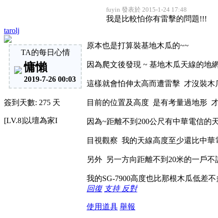
fuyin 發表於 2015-1-24 17:48
我是比較怕你有雷擊的問題!!!
tarolj
原本也是打算裝基地木瓜的~~
TA的每日心情
因為爬文後發現 ~ 基地木瓜天線的地
慵懶
2019-7-26 00:03
這樣就會怕伸太高而遭雷擊 才沒裝木瓜.
簽到天數: 275 天
目前的位置及高度 是有考量過地形 才架
[LV.8]以壇為家I
因為~距離不到200公尺有中華電信的天
目視觀察 我的天線高度至少還比中華
另外 另一方向距離不到20米的一戶不
我的SG-7900高度也比那根木瓜低差不
回復
支持
反對
使用道具
舉報