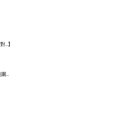
..】
..