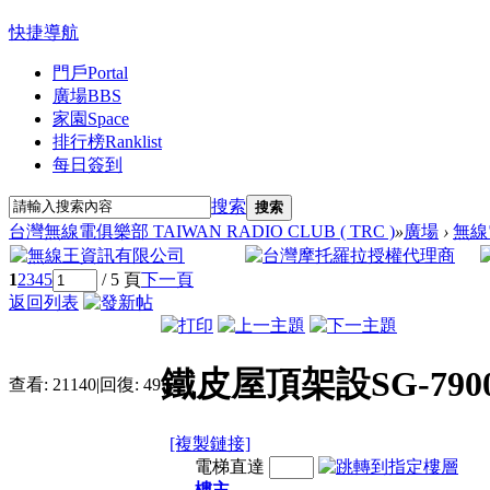
快捷導航
門戶
Portal
廣場
BBS
家園
Space
排行榜
Ranklist
每日簽到
搜索
搜索
台灣無線電俱樂部 TAIWAN RADIO CLUB ( TRC )
»
廣場
›
無線
1
2
3
4
5
/ 5 頁
下一頁
返回列表
鐵皮屋頂架設SG-790
查看:
21140
|
回復:
49
[複製鏈接]
電梯直達
樓主