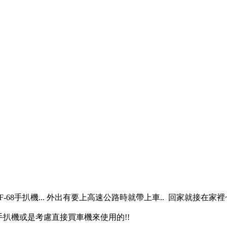
68手扒機... 外出有要上高速公路時就帶上車.. 回家就接在家裡
買手扒機或是考慮直接買車機來使用的!!