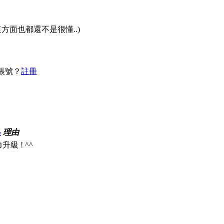
方面也都還不是很懂..)
帳號？
註冊
起
理由
級 ! ^^