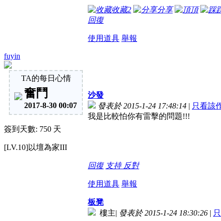
收藏
2
分享
頂
回復
使用道具
舉報
fuyin
TA的每日心情
奮鬥
沙發
2017-8-30 00:07
發表於 2015-1-24 17:48:14
|
只看該
我是比較怕你有雷擊的問題!!!
簽到天數: 750 天
[LV.10]以壇為家III
回復
支持
反對
使用道具
舉報
板凳
樓主
|
發表於 2015-1-24 18:30:26
|
只