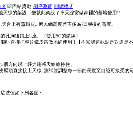
作者
|
倒序瀏覽
|
閱讀模式
天線的架設.. 便就此架設了車天線當做家裡的基地使用!!
,天台上有蓋鐵皮.. 所以總高度差不多為7.5層樓的高度。
mm的孔洞後鎖上L座。（使用5C的饋線）
問題~直接把整片鐵皮當做地網使用!! 【不知我這觀點是對還是不對
 另於3個方向綁上靜力繩將天線維持住。
鐵皮屋頂直接接上天線, 測試並調整每一節的長度至自認可接受的範圍
各駐波值如下列各圖 ~