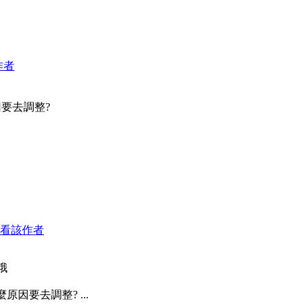
作者
要去調整?
看該作者
哦
因要去調整? ...