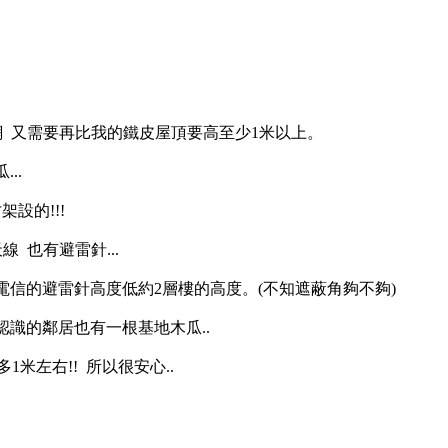
網 又需要再比我的鐵皮屋頂要高至少1米以上。
..
設的!!!
線 也有避雷針...
電信的避雷針高度低約2層樓的高度。(不知遮蔽角夠不夠)
認識的鄰居也有一根基地木瓜..
多1米左右!! 所以很安心..