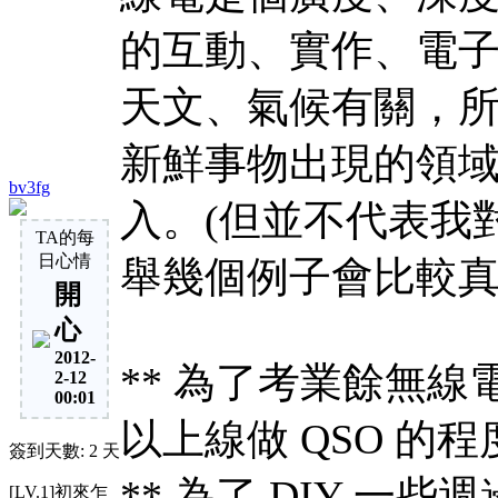
的互動、實作、電
天文、氣候有關，
新鮮事物出現的領
bv3fg
入。(但並不代表我
TA的每
日心情
舉幾個例子會比較
開
心
2012-
** 為了考業餘無
2-12
00:01
以上線做 QSO 的程
簽到天數: 2 天
** 為了 DIY 
[LV.1]初來乍