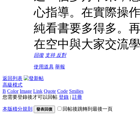
心指導。在實際操
純看書要多得多。
在空中與大家交流
回復
支持
反對
使用道具
舉報
返回列表
高級模式
B
Color
Image
Link
Quote
Code
Smilies
您需要登錄後才可以回帖
登錄
|
註冊
本版積分規則
回帖後跳轉到最後一頁
發表回復