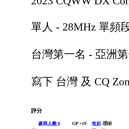
2023 CQWW DX Cont
單人 - 28MHz 單頻段
台灣第一名 - 亞洲第
寫下 台灣 及 CQ Zon
評分
參與人數
6
GP
+18
收起
理由