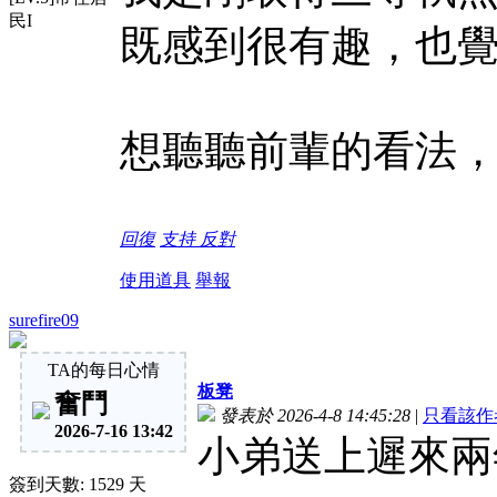
民I
既感到很有趣，也
想聽聽前輩的看法
回復
支持
反對
使用道具
舉報
surefire09
TA的每日心情
板凳
奮鬥
發表於 2026-4-8 14:45:28
|
只看該作
2026-7-16 13:42
小弟送上遲來兩
簽到天數: 1529 天