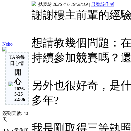
發表於 2026-4-6 19:28:19
|
只看該作者
謝謝樓主前輩的經
想請教幾個問題：
Neko
持續參加競賽嗎？
TA的每
日心情
開
心
另外也很好奇，是
2026-
5-25
多年?
22:06
簽到天數: 40
天
我是剛取得三等執
[LV.5]常住居