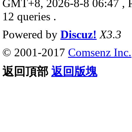
GMT+8, 2026-8-8 06:47
, 
12 queries .
Powered by
Discuz!
X3.3
© 2001-2017
Comsenz Inc.
返回頂部
返回版塊