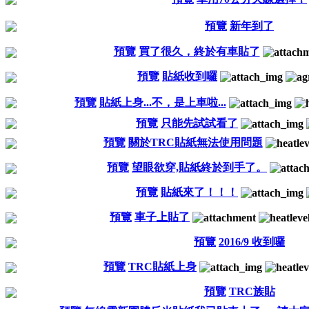
預覽
新年到了
預覽
買了很久，終於有車貼了
預覽
貼紙收到囉
預覽
貼紙上身...不，是上車啦...
預覽
只能先試試看了
預覽
關於TRC貼紙無法使用問題
預覽
望眼欲穿,貼紙終於到手了。
預覽
貼紙來了！！！
預覽
車子上貼了
預覽
2016/9 收到囉
預覽
TRC貼紙上身
預覽
TRC族貼