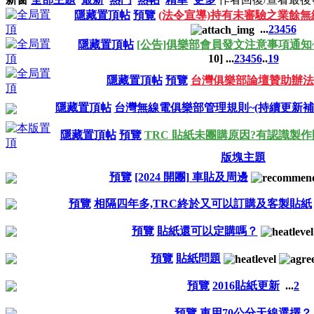
隱藏置頂帖
預覽
(法令宣導)持有未審驗之業餘
...
2
3
4
5
6
隱藏置頂帖
[公告]俱樂部會員發文注意事項通知~
10
]
...
2
3
4
5
6
..
19
隱藏置頂帖
預覽
台灣俱樂部論壇贊助辦法
隱藏置頂帖
台灣無線電俱樂部管理規則~(持續更新補
隱藏置頂帖
預覽
TRC 貼紙未團購原因?有認識製
版塊主題
預覽
[2024 開團] 車貼及周邊
預覽
相隔四年多,TRC終於又可以訂購及客製貼紙
預覽
貼紙還可以定購嗎？
預覽
貼紙問題
預覽
2016貼紙更新
...
2
預覽
車用70公分天線選擇？