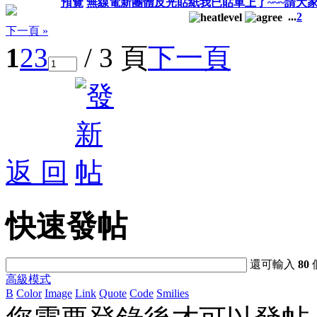
預覽
無線電新團體反光貼紙我已貼車上了~~~請大
...
2
下一頁 »
1
2
3
/ 3 頁
下一頁
返 回
快速發帖
還可輸入
80
高級模式
B
Color
Image
Link
Quote
Code
Smilies