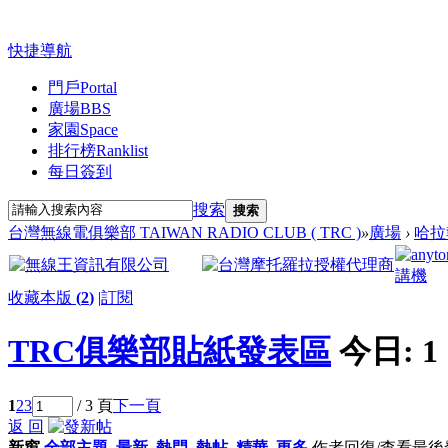
快捷導航
門戶
Portal
廣場
BBS
家園
Space
排行榜
Ranklist
每日簽到
搜索
搜索
台灣無線電俱樂部 TAIWAN RADIO CLUB ( TRC )
»
廣場
›
哈拉
收藏本版
(
2
)
|
訂閱
TRC俱樂部貼紙發表區
今日:
1
1
2
3
/ 3 頁
下一頁
返 回
新窗
全部主題
最新
熱門
熱帖
精華
更多
作者
回復/查看
最後