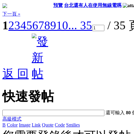
預覽
台北還有人在使用無線電嗎
下一頁 »
1
2
3
4
5
6
7
8
9
10
... 35
/ 35
返 回
快速發帖
還可輸入
80
高級模式
B
Color
Image
Link
Quote
Code
Smilies