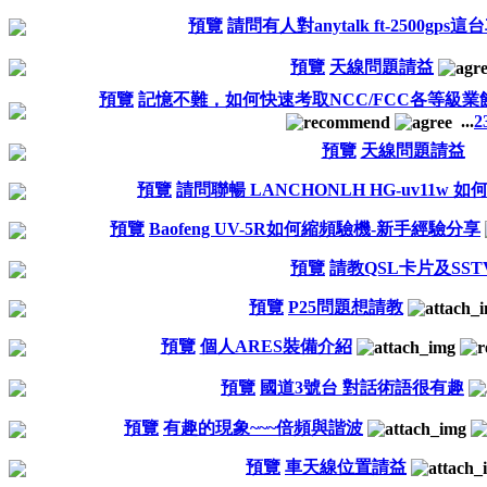
預覽
請問有人對anytalk ft-2500gp
預覽
天線問題請益
預覽
記憶不難，如何快速考取NCC/FCC各等級
...
2
預覽
天線問題請益
預覽
請問聯暢 LANCHONLH HG-uv11w 
預覽
Baofeng UV-5R如何縮頻驗機-新手經驗分享
預覽
請教QSL卡片及SST
預覽
P25問題想請教
預覽
個人ARES裝備介紹
預覽
國道3號台 對話術語很有趣
預覽
有趣的現象~~~倍頻與諧波
預覽
車天線位置請益