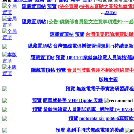
隱藏置頂帖
預覽
(法令宣導)持有未審驗之業餘無線
...
2
3
4
5
6
隱藏置頂帖
[公告]俱樂部會員發文注意事項通知~~~
隱藏置頂帖
預覽
台灣俱樂部論壇贊助辦
隱藏置頂帖
台灣無線電俱樂部管理規則~(持續更新
隱藏置頂帖
預覽
1091101業餘無線電人員資格測試
隱藏置頂帖
預覽
會員刊登販售用不到的無線電中
版塊主題
預覽
無線電電子學實務研習課程
預覽
簡單就是美 VHF Dipole 天線
預覽
業餘無線電人員測試題庫 - 解說版 by BV3F
預覽
motorola xir p8668i
預覽
拿到手持式無線電後的後續