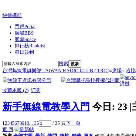
快捷導航
門戶
Portal
廣場
BBS
家園
Space
排行榜
Ranklist
每日簽到
搜索
搜索
台灣無線電俱樂部 TAIWAN RADIO CLUB ( TRC )
»
廣場
›
哈拉
收藏本版
(
7
)
|
訂閱
新手無線電教學入門
今日:
23
|
1
2
3
4
5
6
7
8
9
10
... 35
/ 35 頁
下一頁
返 回
新窗
全部主題
最新
熱門
熱帖
精華
更多
作者
回復/查看
最後