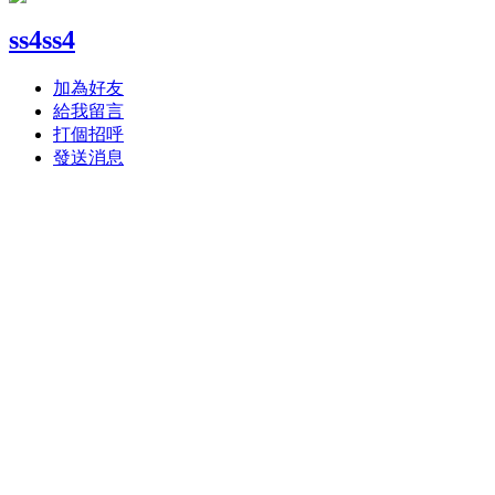
ss4ss4
加為好友
給我留言
打個招呼
發送消息