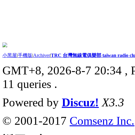
小黑屋
|
手機版
|
Archiver
|
TRC 台灣無線電俱樂部 taiwan radio cl
GMT+8, 2026-8-7 20:34
, 
11 queries .
Powered by
Discuz!
X3.3
© 2001-2017
Comsenz Inc.