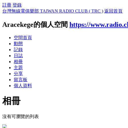
註冊
登錄
台灣無線電俱樂部 TAIWAN RADIO CLUB ( TRC )
返回首頁
Aracekege的個人空間
https://www.radio.c
空間首頁
動態
記錄
日誌
相冊
主題
分享
留言板
個人資料
相冊
沒有可瀏覽的列表