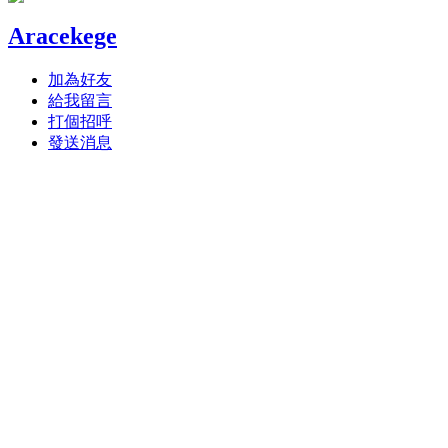
Aracekege
加為好友
給我留言
打個招呼
發送消息