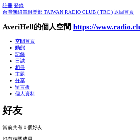
註冊
登錄
台灣無線電俱樂部 TAIWAN RADIO CLUB ( TRC )
返回首頁
AveriHell的個人空間
https://www.radio.c
空間首頁
動態
記錄
日誌
相冊
主題
分享
留言板
個人資料
好友
當前共有
0
個好友
沒有相關成員