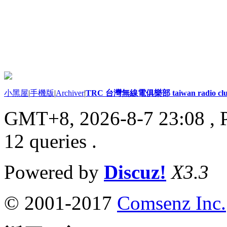
小黑屋
|
手機版
|
Archiver
|
TRC 台灣無線電俱樂部 taiwan radio cl
GMT+8, 2026-8-7 23:08
, 
12 queries .
Powered by
Discuz!
X3.3
© 2001-2017
Comsenz Inc.