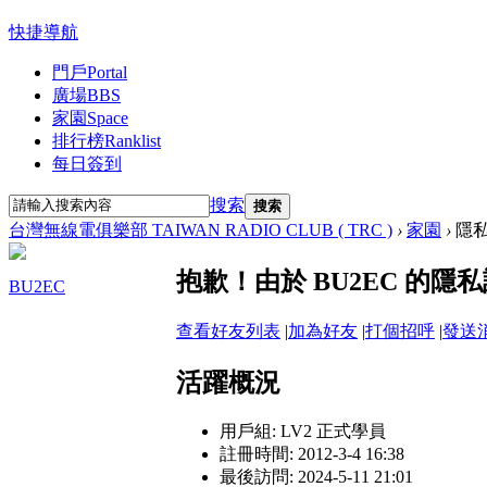
快捷導航
門戶
Portal
廣場
BBS
家園
Space
排行榜
Ranklist
每日簽到
搜索
搜索
台灣無線電俱樂部 TAIWAN RADIO CLUB ( TRC )
›
家園
›
隱
抱歉！由於 BU2EC 的
BU2EC
查看好友列表
|
加為好友
|
打個招呼
|
發送
活躍概況
用戶組:
LV2 正式學員
註冊時間: 2012-3-4 16:38
最後訪問: 2024-5-11 21:01