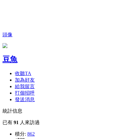
頭像
豆魚
收聽TA
加為好友
給我留言
打個招呼
發送消息
統計信息
已有
91
人來訪過
積分:
862