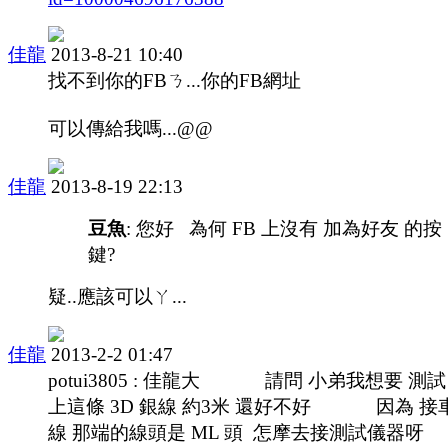
佳龍
2013-8-21 10:40
找不到你的FBㄋ...你的FB網址
可以傳給我嗎...@@
佳龍
2013-8-19 22:13
豆魚
: 您好 為何 FB 上沒有 加為好友 的按
鍵?
疑..應該可以ㄚ...
佳龍
2013-2-2 01:47
potui3805 : 佳龍大 請問 小弟我想要 測試
上這條 3D 銀線 約3米 還好不好 因為 接
線 那端的線頭是 ML 頭 怎摩去接測試儀