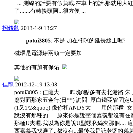
... 測線的話要有假負載.在車上的話.那就用大
了.......有轉接頭阿...很方便 ...
招錢鼠
2013-1-9 13:27
potui3805
: 不是 加在托咪的延長線上喔?
磁環是電源線兩頭一定要加
其他的有加有保佑
佳龍
2012-12-19 13:08
potui3805 : 佳龍大 昨晚8點多有去北港路 
廟對面那家五金行(日**) 詢問 厚白鐵亞管固定
(1又1/2&quot;) 像你和ANDY大 用的那種 
說沒有那種的 ... 原來你是說整個嘉義都沒有在
那種U夾喔.我以為你是說U型螺私絲夾那個.... 
西嘉義我找遍了..都沒有...最後我是託老婆的弟