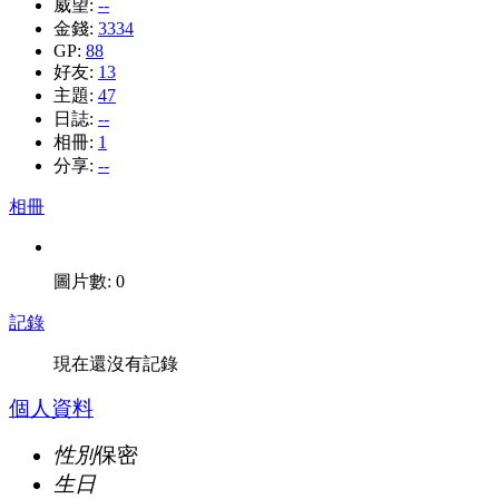
威望:
--
金錢:
3334
GP:
88
好友:
13
主題:
47
日誌:
--
相冊:
1
分享:
--
相冊
圖片數: 0
記錄
現在還沒有記錄
個人資料
性別
保密
生日