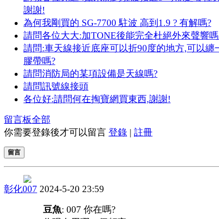
謝謝!
為何我剛買的 SG-7700 駐波 高到1.9 ? 有解嗎?
請問各位大大:加TONE後能完全杜絕外來聲響嗎
請問:車天線接近底座可以折90度的地方,可以纏
膠帶嗎?
請問消防局的某項設備是天線嗎?
請問訊號線接頭
各位好:請問何在掏寶網買東西,謝謝!
留言板
全部
你需要登錄後才可以留言
登錄
|
註冊
留言
彰化007
2024-5-20 23:59
豆魚
: 007 你在嗎?