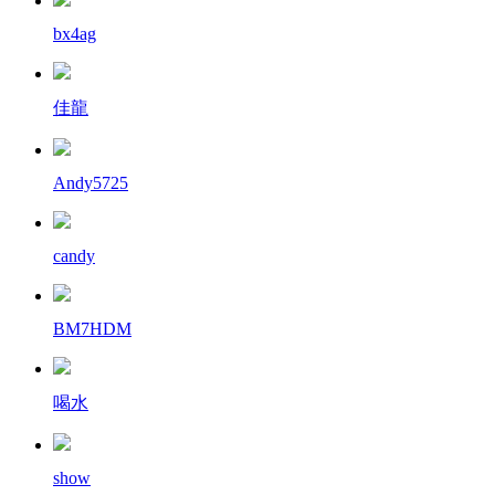
bx4ag
佳龍
Andy5725
candy
BM7HDM
喝水
show