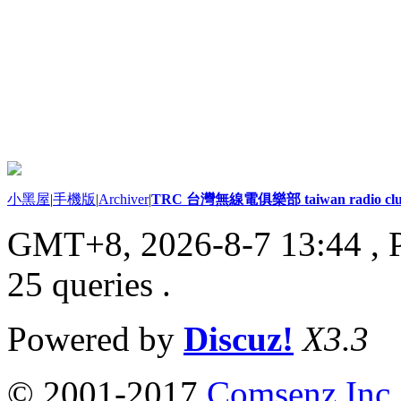
小黑屋
|
手機版
|
Archiver
|
TRC 台灣無線電俱樂部 taiwan radio cl
GMT+8, 2026-8-7 13:44
, 
25 queries .
Powered by
Discuz!
X3.3
© 2001-2017
Comsenz Inc.