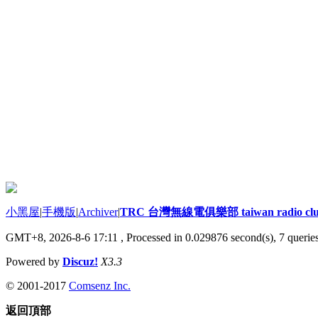
小黑屋
|
手機版
|
Archiver
|
TRC 台灣無線電俱樂部 taiwan radio cl
GMT+8, 2026-8-6 17:11
, Processed in 0.029876 second(s), 7 queries
Powered by
Discuz!
X3.3
© 2001-2017
Comsenz Inc.
返回頂部