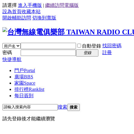
請選擇
進入手機版
|
繼續訪問電腦版
設為首頁
收藏本站
開啟輔助訪問
切換到寬版
找回密碼
自動登錄
密碼
註冊
登錄
快捷導航
門戶
Portal
廣場
BBS
家園
Space
排行榜
Ranklist
每日簽到
搜索
搜索
請先登錄後才能繼續瀏覽