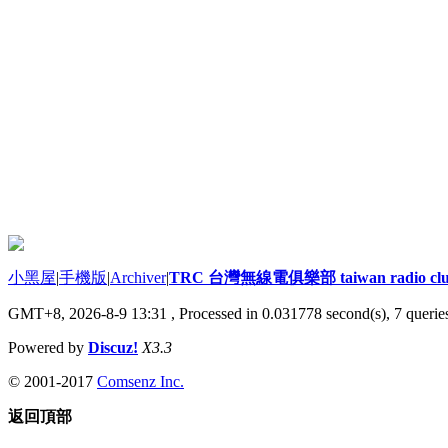
小黑屋
|
手機版
|
Archiver
|
TRC 台灣無線電俱樂部 taiwan radio cl
GMT+8, 2026-8-9 13:31
, Processed in 0.031778 second(s), 7 queries
Powered by
Discuz!
X3.3
© 2001-2017
Comsenz Inc.
返回頂部