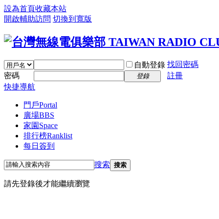
設為首頁
收藏本站
開啟輔助訪問
切換到寬版
找回密碼
自動登錄
密碼
註冊
登錄
快捷導航
門戶
Portal
廣場
BBS
家園
Space
排行榜
Ranklist
每日簽到
搜索
搜索
請先登錄後才能繼續瀏覽