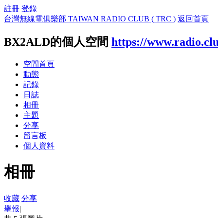
註冊
登錄
台灣無線電俱樂部 TAIWAN RADIO CLUB ( TRC )
返回首頁
BX2ALD的個人空間
https://www.radio.cl
空間首頁
動態
記錄
日誌
相冊
主題
分享
留言板
個人資料
相冊
收藏
分享
舉報
|