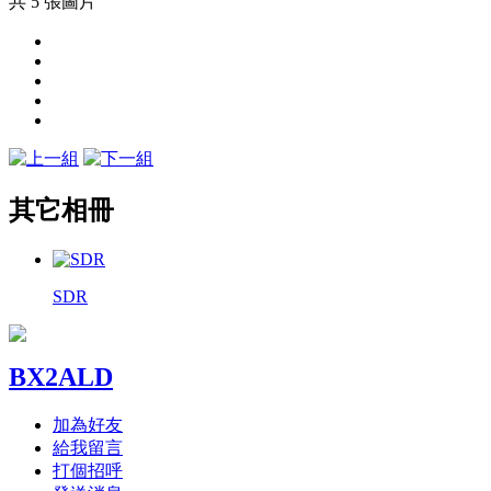
共 5 張圖片
其它相冊
SDR
BX2ALD
加為好友
給我留言
打個招呼