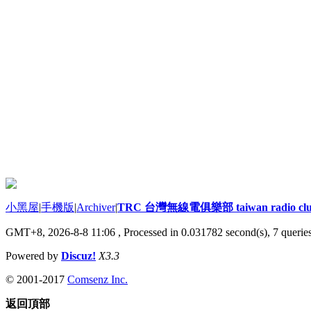
小黑屋
|
手機版
|
Archiver
|
TRC 台灣無線電俱樂部 taiwan radio cl
GMT+8, 2026-8-8 11:06
, Processed in 0.031782 second(s), 7 queries
Powered by
Discuz!
X3.3
© 2001-2017
Comsenz Inc.
返回頂部