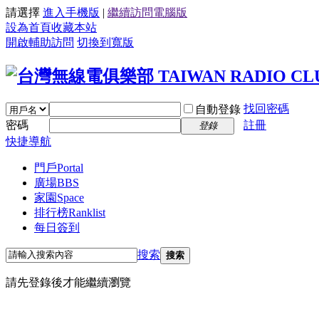
請選擇
進入手機版
|
繼續訪問電腦版
設為首頁
收藏本站
開啟輔助訪問
切換到寬版
找回密碼
自動登錄
密碼
註冊
登錄
快捷導航
門戶
Portal
廣場
BBS
家園
Space
排行榜
Ranklist
每日簽到
搜索
搜索
請先登錄後才能繼續瀏覽