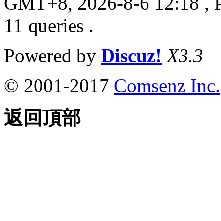
GMT+8, 2026-8-6 12:18
, 
11 queries .
Powered by
Discuz!
X3.3
© 2001-2017
Comsenz Inc.
返回頂部