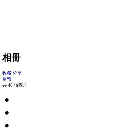
相冊
收藏
分享
舉報
|
共 48 張圖片