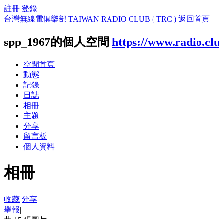
註冊
登錄
台灣無線電俱樂部 TAIWAN RADIO CLUB ( TRC )
返回首頁
spp_1967的個人空間
https://www.radio.cl
空間首頁
動態
記錄
日誌
相冊
主題
分享
留言板
個人資料
相冊
收藏
分享
舉報
|