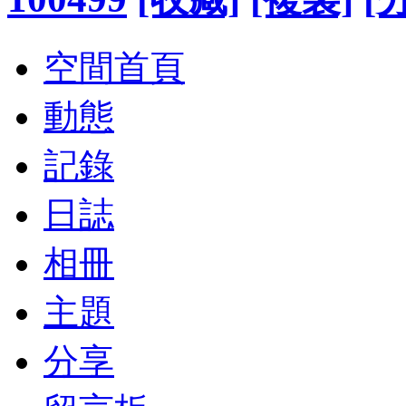
空間首頁
動態
記錄
日誌
相冊
主題
分享