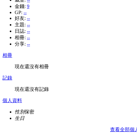
金錢:
9
GP:
--
好友:
--
主題:
--
日誌:
--
相冊:
--
分享:
--
相冊
現在還沒有相冊
記錄
現在還沒有記錄
個人資料
性別
保密
生日
查看全部個