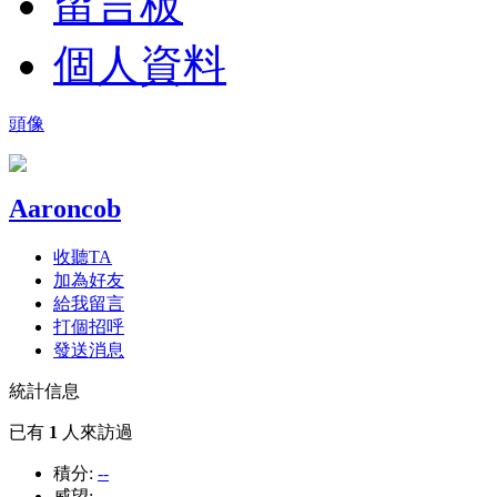
留言板
個人資料
頭像
Aaroncob
收聽TA
加為好友
給我留言
打個招呼
發送消息
統計信息
已有
1
人來訪過
積分:
--
威望:
--