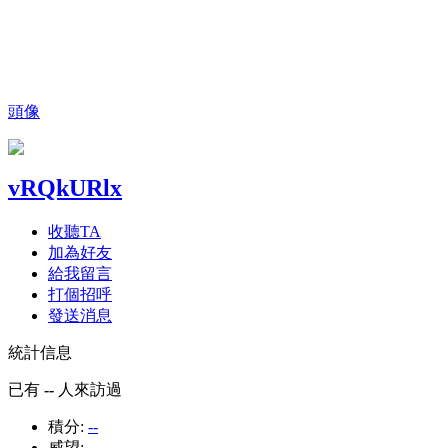
頭像
vRQkURlx
收聽TA
加為好友
給我留言
打個招呼
發送消息
統計信息
已有
--
人來訪過
積分:
--
威望:
--