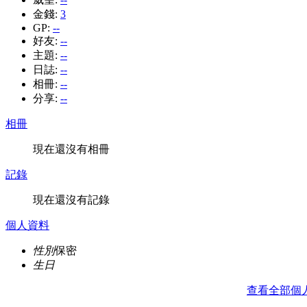
金錢:
3
GP:
--
好友:
--
主題:
--
日誌:
--
相冊:
--
分享:
--
相冊
現在還沒有相冊
記錄
現在還沒有記錄
個人資料
性別
保密
生日
查看全部個