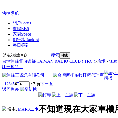
快捷導航
門戶
Portal
廣場
BBS
家園
Space
排行榜
Ranklist
每日簽到
搜索
搜索
台灣無線電俱樂部 TAIWAN RADIO CLUB ( TRC )
»
廣場
›
無線
哪一種?? ...
1
2
3
4
5
6
7
/ 7 頁
下一頁
返回列表
不知道現在大家車機
樓主:
MARS二少