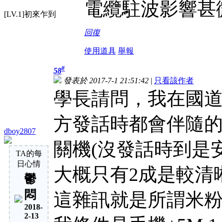
電纜駐波影響甚
[LV.1]初來乍到
回復
使用道具
舉報
#
58
發表於 2017-7-1 21:51:42
|
只看該作者
學長請問，我在國道
方發話時都會伴隨
dboy2807
關機(沒發話時到是
TA的每
日心情
大概只有2成是較清
鬱
悶
這雜訊就是所謂米粉
2018-
2-13