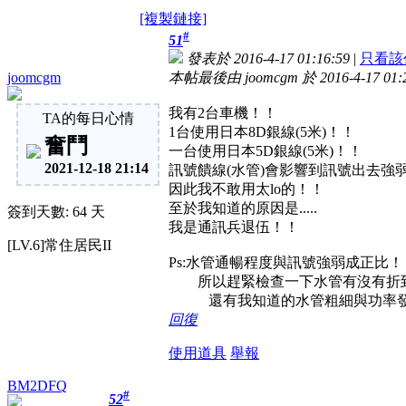
[複製鏈接]
#
51
發表於 2016-4-17 01:16:59
|
只看該
joomcgm
本帖最後由 joomcgm 於 2016-4-17 01
我有2台車機！！
TA的每日心情
1台使用日本8D銀線(5米)！！
奮鬥
一台使用日本5D銀線(5米)！！
2021-12-18 21:14
訊號饋線(水管)會影響到訊號出去強
因此我不敢用太lo的！！
至於我知道的原因是.....
簽到天數: 64 天
我是通訊兵退伍！！
[LV.6]常住居民II
Ps:水管通暢程度與訊號強弱成正比！
所以趕緊檢查一下水管有沒有折到
還有我知道的水管粗細與功率發
回復
使用道具
舉報
BM2DFQ
#
52