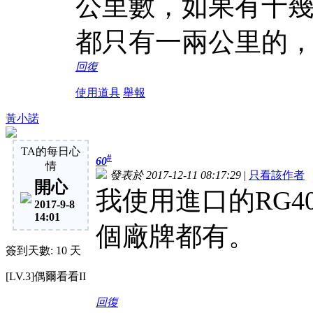
公里數，如果有十
都只有一兩公里的
回復
使用道具
舉報
黃小諾
TA的每日心
#
60
情
發表於 2017-12-11 08:17:29
|
只看該作者
開心
我使用進口的RG40
2017-9-8
14:01
個廠牌都有。
簽到天數: 10 天
[LV.3]偶爾看看II
回復