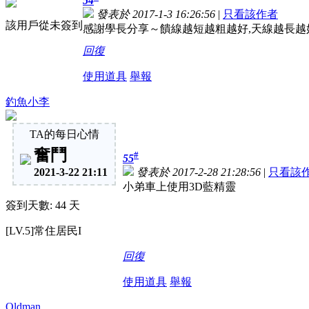
54
發表於 2017-1-3 16:26:56
|
只看該作者
該用戶從未簽到
感謝學長分享～饋線越短越粗越好,天線越長越
回復
使用道具
舉報
釣魚小李
TA的每日心情
奮鬥
#
55
2021-3-22 21:11
發表於 2017-2-28 21:28:56
|
只看該
小弟車上使用3D藍精靈
簽到天數: 44 天
[LV.5]常住居民I
回復
使用道具
舉報
Oldman