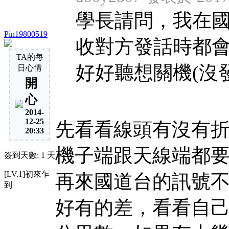
學長請問，我在國
Pin19800519
收對方發話時都
TA的每
好好聽想關機(沒發話
日心情
開
心
2014-
12-25
先看看線頭有沒有折
20:33
機子端跟天線端都
簽到天數: 1 天
[LV.1]初來乍
再來國道台的訊號
到
好有的差，看看自