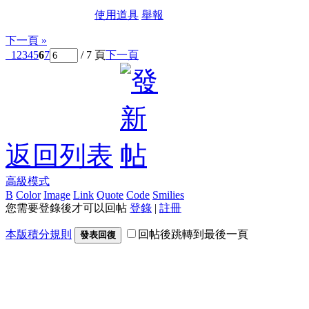
使用道具
舉報
下一頁 »
1
2
3
4
5
6
7
/ 7 頁
下一頁
返回列表
高級模式
B
Color
Image
Link
Quote
Code
Smilies
您需要登錄後才可以回帖
登錄
|
註冊
本版積分規則
回帖後跳轉到最後一頁
發表回復