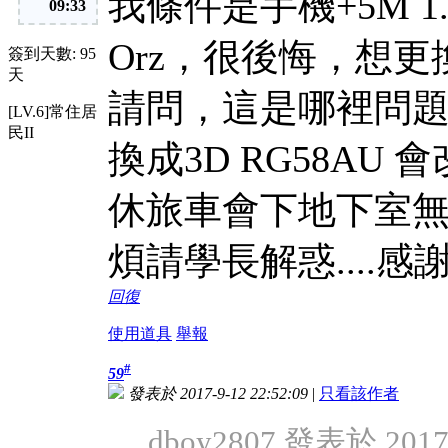
我條件是手機+5M 1
09:33
Orz，很後悔，想更
簽到天數: 95
天
請問，這是哪裡問題
[LV.6]常住居
民II
換成3D RG58AU
休旅車會下地下室無
煩請學長解惑....感謝
回復
使用道具
舉報
#
59
發表於 2017-9-12 22:52:09
|
只看該作者
dboy2807 發表於 2017-