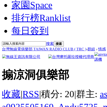
家園
Space
排行榜
Ranklist
每日簽到
搜索
搜索
台灣無線電俱樂部 TAIWAN RADIO CLUB ( TRC )
›
群組
›
情感
搧涼洞俱樂部
收藏
|
RSS
|
積分: 20
|
群主:
a
a0925505169
,
Andy5725
,