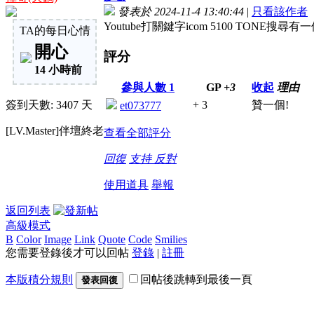
發表於 2024-11-4 13:40:44
|
只看該作者
Youtube打關鍵字icom 5100 TONE搜
TA的每日心情
開心
評分
14 小時前
參與人數
1
GP
+3
收起
理由
簽到天數: 3407 天
+ 3
贊一個!
et073777
[LV.Master]伴壇終老
查看全部評分
回復
支持
反對
使用道具
舉報
返回列表
高級模式
B
Color
Image
Link
Quote
Code
Smilies
您需要登錄後才可以回帖
登錄
|
註冊
本版積分規則
回帖後跳轉到最後一頁
發表回復