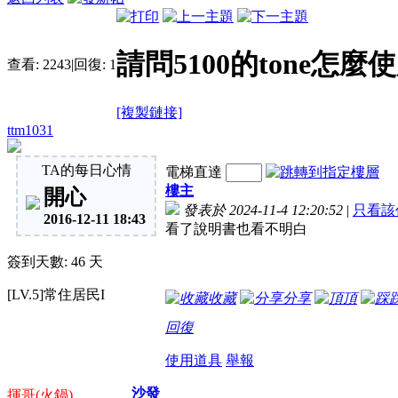
請問5100的tone怎麼
查看:
2243
|
回復:
1
[複製鏈接]
ttm1031
TA的每日心情
電梯直達
樓主
開心
發表於 2024-11-4 12:20:52
|
只看該
2016-12-11 18:43
看了說明書也看不明白
簽到天數: 46 天
[LV.5]常住居民I
收藏
分享
頂
回復
使用道具
舉報
沙發
揮哥(火鍋)