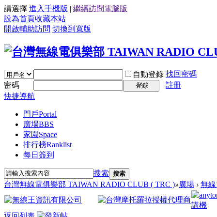
請選擇
進入手機版
|
繼續訪問電腦版
設為首頁
收藏本站
開啟輔助訪問
切換到寬版
找回密碼
自動登錄
密碼
註冊
登錄
快捷導航
門戶
Portal
廣場
BBS
家園
Space
排行榜
Ranklist
每日簽到
搜索
搜索
台灣無線電俱樂部 TAIWAN RADIO CLUB ( TRC )
»
廣場
›
無線
返回列表