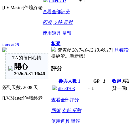
+ 1
dike0703
[LV.Master]伴壇終老
查看全部評分
回復
支持
反對
使用道具
舉報
板凳
tomcat28
發表於 2017-10-12 13:40:17
|
只看該
拼經濟....買新機!
TA的每日心情
開心
評分
2026-5-31 16:46
參與人數
1
GP
+1
收起
理
簽到天數: 2008 天
+ 1
贊一個!
dike0703
[LV.Master]伴壇終老
查看全部評分
回復
支持
反對
使用道具
舉報