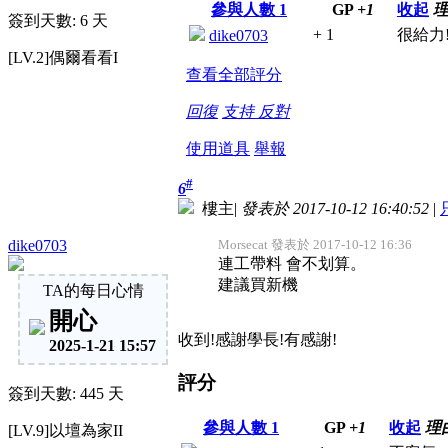
參與人數
1
GP
+1
收起
簽到天數: 6 天
+ 1
很給力
dike0703
[LV.2]偶爾看看I
查看全部評分
回復
支持
反對
使用道具
舉報
#
6
樓主
|
發表於 2017-10-12 16:40:52
|
dike0703
Morsecat 發表於 2017-10-12 16:36
連工帶料 會不划算。
建議買新機
TA的每日心情
開心
收到!感謝學長!有感謝!
2025-1-21 15:57
評分
簽到天數: 445 天
參與人數
1
GP
+1
收起
理
[LV.9]以壇為家II