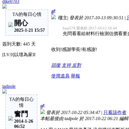
dike0703
#
8
TA的每日心情
樓主
|
發表於 2017-10-13 09:30:51
|
開心
ham578 發表於 2017-10-12 18:44
2025-1-21 15:57
先問看看給材料行檢測估價看要
簽到天數: 445 天
收到!感謝學長!有感謝!
[LV.9]以壇為家II
回復
支持
反對
使用道具
舉報
tadpole
TA的每日心
情
#
9
發表於 2017-10-22 05:34:47
|
只看該作者
奮鬥
本帖最後由 tadpole 於 2017-10-22 06:21 編輯
2014-1-26
06:52