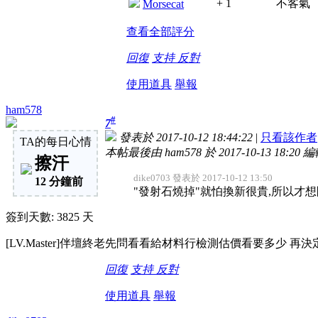
+ 1
不客氣
Morsecat
查看全部評分
回復
支持
反對
使用道具
舉報
ham578
#
7
發表於 2017-10-12 18:44:22
|
只看該作者
TA的每日心情
本帖最後由 ham578 於 2017-10-13 18:20 
擦汗
dike0703 發表於 2017-10-12 13:50
12 分鐘前
"發射石燒掉"就怕換新很貴,所以才
簽到天數: 3825 天
[LV.Master]伴壇終老
先問看看給材料行檢測估價看要多少 再決
回復
支持
反對
使用道具
舉報