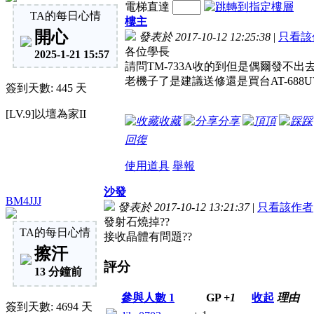
電梯直達
TA的每日心情
樓主
開心
發表於 2017-10-12 12:25:38
|
只看該
各位學長
2025-1-21 15:57
請問TM-733A收的到但是偶爾發不出
老機子了是建議送修還是買台AT-688
簽到天數: 445 天
[LV.9]以壇為家II
收藏
分享
頂
踩
回復
使用道具
舉報
沙發
BM4JJJ
發表於 2017-10-12 13:21:37
|
只看該作者
發射石燒掉??
TA的每日心情
接收晶體有問題??
擦汗
評分
13 分鐘前
參與人數
1
GP
+1
收起
理由
簽到天數: 4694 天