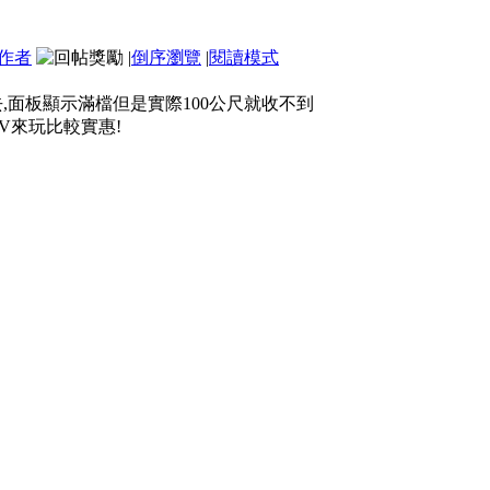
作者
|
倒序瀏覽
|
閱讀模式
去,面板顯示滿檔但是實際100公尺就收不到
UV來玩比較實惠!