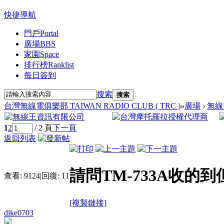
快捷導航
門戶
Portal
廣場
BBS
家園
Space
排行榜
Ranklist
每日簽到
搜索
搜索
台灣無線電俱樂部 TAIWAN RADIO CLUB ( TRC )
»
廣場
›
無線
1
2
/ 2 頁
下一頁
返回列表
請問TM-733A收的
查看:
9124
|
回復:
11
[複製鏈接]
dike0703