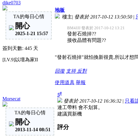
dike0703
地板
TA的每日心情
樓主
|
發表於 2017-10-12 13:50:50
|
開心
BM4JJJ 發表於 2017-10-12 13:21
2025-1-21 15:57
發射石燒掉??
接收晶體有問題??
簽到天數: 445 天
"發射石燒掉"就怕換新很貴,所以才想
[LV.9]以壇為家II
回復
支持
反對
使用道具
舉報
#
5
Morsecat
發表於 2017-10-12 16:36:32
|
只看
連工帶料 會不划算。
TA的每日心情
建議買新機
開心
評分
2013-11-14 08:51