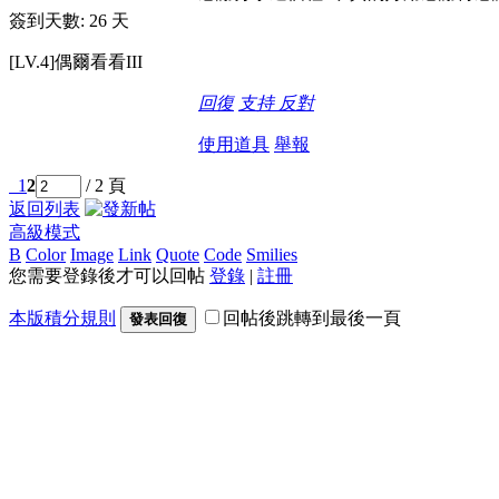
簽到天數: 26 天
[LV.4]偶爾看看III
回復
支持
反對
使用道具
舉報
1
2
/ 2 頁
返回列表
高級模式
B
Color
Image
Link
Quote
Code
Smilies
您需要登錄後才可以回帖
登錄
|
註冊
本版積分規則
回帖後跳轉到最後一頁
發表回復