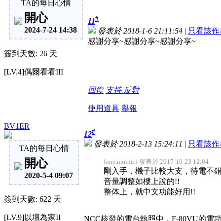
TA的每日心情
開心
#
11
2024-7-24 14:38
發表於 2018-1-6 21:11:54
|
只看該作
感謝分享~感謝分享~感謝分享~
簽到天數: 26 天
[LV.4]偶爾看看III
回復
支持
反對
使用道具
舉報
BV1ER
#
12
發表於 2018-2-13 15:24:11
|
只看該作
TA的每日心情
開心
fone.minmin 發表於 2017-10-23 12:04
剛入手，機子比較大支，待電不錯
2020-5-4 09:07
音量調整如樓上說的!!
整体上，就中文功能好用!!
簽到天數: 622 天
[LV.9]以壇為家II
NCC核發的電台執照中，F-80VU的電功