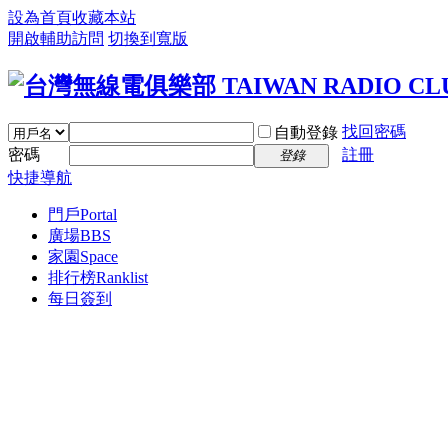
設為首頁
收藏本站
開啟輔助訪問
切換到寬版
找回密碼
自動登錄
密碼
註冊
登錄
快捷導航
門戶
Portal
廣場
BBS
家園
Space
排行榜
Ranklist
每日簽到