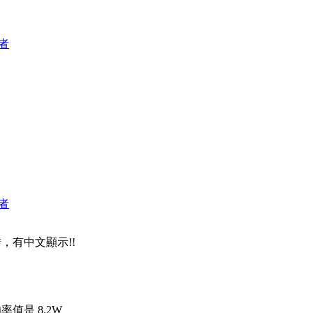
者
者
，有中文顯示!!
率值是 8.2W