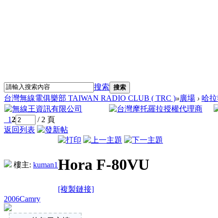
搜索
搜索
台灣無線電俱樂部 TAIWAN RADIO CLUB ( TRC )
»
廣場
›
哈拉
1
2
/ 2 頁
返回列表
Hora F-80VU
樓主:
kuman1
[複製鏈接]
2006Camry